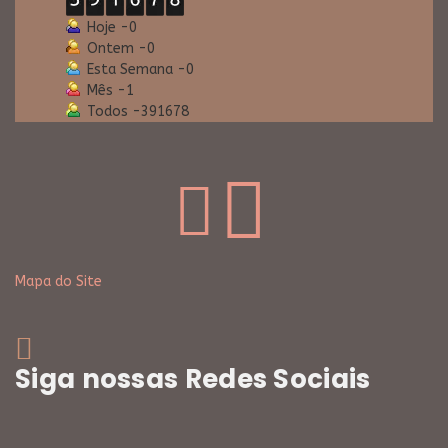
Hoje -
0
Ontem -
0
Esta Semana -
0
Mês -
1
Todos -
391678
Mapa do Site
Siga nossas Redes Sociais