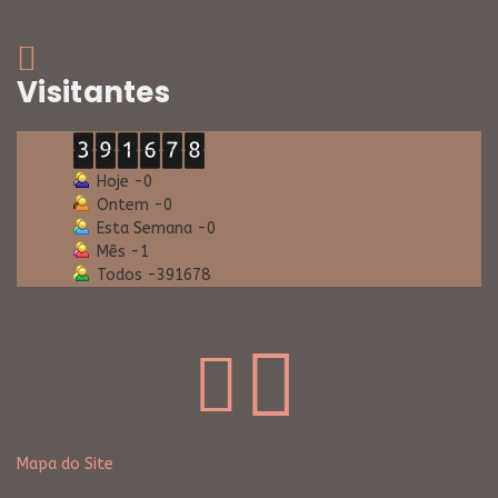
Visitantes
Hoje -
0
Ontem -
0
Esta Semana -
0
Mês -
1
Todos -
391678
Mapa do Site