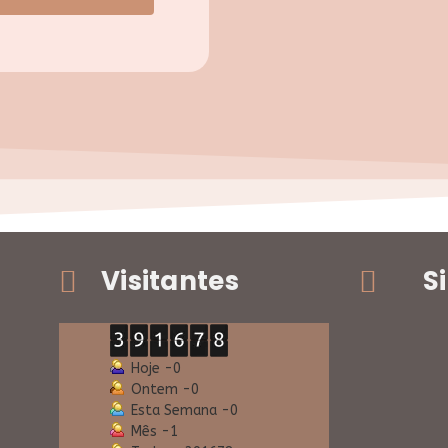
Visitantes
S
Hoje -
0
Ontem -
0
Esta Semana -
0
Mês -
1