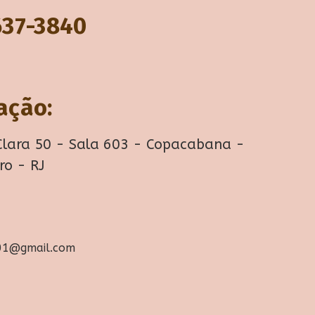
637-3840
ação:
Clara 50 - Sala 603 - Copacabana -
ro - RJ
a01@gmail.com