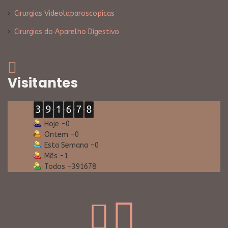
Cirurgias Videolaparoscopicas
Cirurgias do Aparelho Digestivo
Visitantes
Hoje -
0
Ontem -
0
Esta Semana -
0
Mês -
1
Todos -
391678