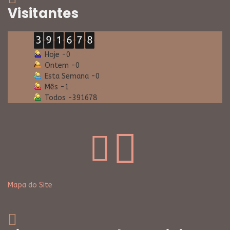
Visitantes
Hoje -
0
Ontem -
0
Esta Semana -
0
Mês -
1
Todos -
391678
Mapa do Site